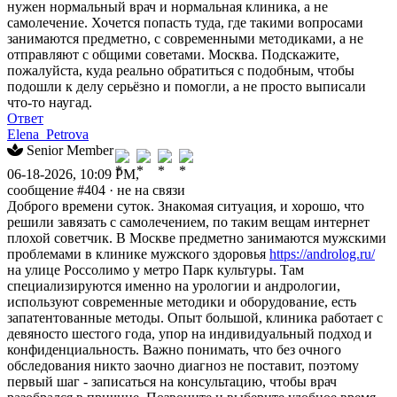
нужен нормальный врач и нормальная клиника, а не
самолечение. Хочется попасть туда, где такими вопросами
занимаются предметно, с современными методиками, а не
отправляют с общими советами. Москва. Подскажите,
пожалуйста, куда реально обратиться с подобным, чтобы
подошли к делу серьёзно и помогли, а не просто выписали
что-то наугад.
Ответ
Elena_Petrova
Senior Member
06-18-2026, 10:09 PM,
сообщение #404
· не на связи
Доброго времени суток. Знакомая ситуация, и хорошо, что
решили завязать с самолечением, по таким вещам интернет
плохой советчик. В Москве предметно занимаются мужскими
проблемами в клинике мужского здоровья
https://androlog.ru/
на улице Россолимо у метро Парк культуры. Там
специализируются именно на урологии и андрологии,
используют современные методики и оборудование, есть
запатентованные методы. Опыт большой, клиника работает с
девяносто шестого года, упор на индивидуальный подход и
конфиденциальность. Важно понимать, что без очного
обследования никто заочно диагноз не поставит, поэтому
первый шаг - записаться на консультацию, чтобы врач