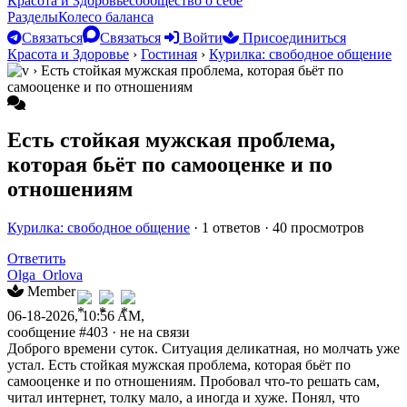
Красота и Здоровье
сообщество о себе
Разделы
Колесо баланса
Связаться
Связаться
Войти
Присоединиться
Красота и Здоровье
›
Гостиная
›
Курилка: свободное общение
›
Есть стойкая мужская проблема, которая бьёт по
самооценке и по отношениям
Есть стойкая мужская проблема,
которая бьёт по самооценке и по
отношениям
Курилка: свободное общение
· 1 ответов · 40 просмотров
Ответить
Olga_Orlova
Member
06-18-2026, 10:56 AM,
сообщение #403
· не на связи
Доброго времени суток. Ситуация деликатная, но молчать уже
устал. Есть стойкая мужская проблема, которая бьёт по
самооценке и по отношениям. Пробовал что-то решать сам,
читал интернет, толку мало, а иногда и хуже. Понял, что