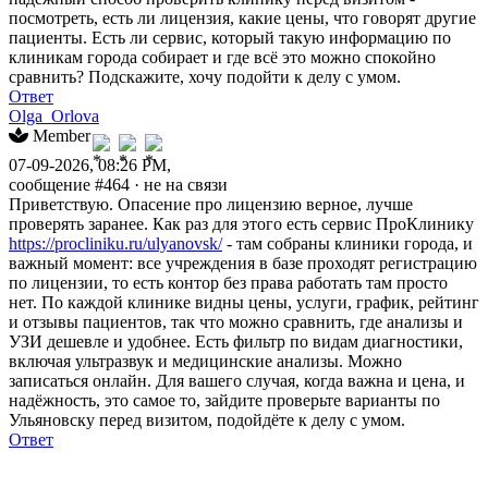
посмотреть, есть ли лицензия, какие цены, что говорят другие
пациенты. Есть ли сервис, который такую информацию по
клиникам города собирает и где всё это можно спокойно
сравнить? Подскажите, хочу подойти к делу с умом.
Ответ
Olga_Orlova
Member
07-09-2026, 08:26 PM,
сообщение #464
· не на связи
Приветствую. Опасение про лицензию верное, лучше
проверять заранее. Как раз для этого есть сервис ПроКлинику
https://procliniku.ru/ulyanovsk/
- там собраны клиники города, и
важный момент: все учреждения в базе проходят регистрацию
по лицензии, то есть контор без права работать там просто
нет. По каждой клинике видны цены, услуги, график, рейтинг
и отзывы пациентов, так что можно сравнить, где анализы и
УЗИ дешевле и удобнее. Есть фильтр по видам диагностики,
включая ультразвук и медицинские анализы. Можно
записаться онлайн. Для вашего случая, когда важна и цена, и
надёжность, это самое то, зайдите проверьте варианты по
Ульяновску перед визитом, подойдёте к делу с умом.
Ответ