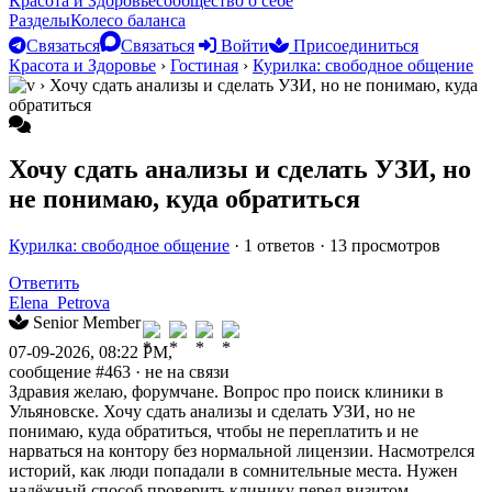
Красота и Здоровье
сообщество о себе
Разделы
Колесо баланса
Связаться
Связаться
Войти
Присоединиться
Красота и Здоровье
›
Гостиная
›
Курилка: свободное общение
›
Хочу сдать анализы и сделать УЗИ, но не понимаю, куда
обратиться
Хочу сдать анализы и сделать УЗИ, но
не понимаю, куда обратиться
Курилка: свободное общение
· 1 ответов · 13 просмотров
Ответить
Elena_Petrova
Senior Member
07-09-2026, 08:22 PM,
сообщение #463
· не на связи
Здравия желаю, форумчане. Вопрос про поиск клиники в
Ульяновске. Хочу сдать анализы и сделать УЗИ, но не
понимаю, куда обратиться, чтобы не переплатить и не
нарваться на контору без нормальной лицензии. Насмотрелся
историй, как люди попадали в сомнительные места. Нужен
надёжный способ проверить клинику перед визитом -