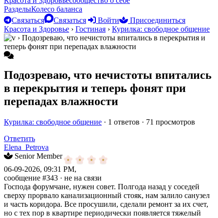
Красота и Здоровье
сообщество о себе
Разделы
Колесо баланса
Связаться
Связаться
Войти
Присоединиться
Красота и Здоровье
›
Гостиная
›
Курилка: свободное общение
›
Подозреваю, что нечистоты впитались в перекрытия и
теперь фонят при перепадах влажности
Подозреваю, что нечистоты впитались
в перекрытия и теперь фонят при
перепадах влажности
Курилка: свободное общение
· 1 ответов · 71 просмотров
Ответить
Elena_Petrova
Senior Member
06-09-2026, 09:31 PM,
сообщение #343
· не на связи
Господа форумчане, нужен совет. Полгода назад у соседей
сверху прорвало канализационный стояк, нам залило санузел
и часть коридора. Все просушили, сделали ремонт за их счет,
но с тех пор в квартире периодически появляется тяжелый