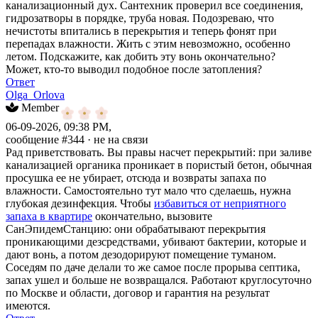
канализационный дух. Сантехник проверил все соединения,
гидрозатворы в порядке, труба новая. Подозреваю, что
нечистоты впитались в перекрытия и теперь фонят при
перепадах влажности. Жить с этим невозможно, особенно
летом. Подскажите, как добить эту вонь окончательно?
Может, кто-то выводил подобное после затопления?
Ответ
Olga_Orlova
Member
06-09-2026, 09:38 PM,
сообщение #344
· не на связи
Рад приветствовать. Вы правы насчет перекрытий: при заливе
канализацией органика проникает в пористый бетон, обычная
просушка ее не убирает, отсюда и возвраты запаха по
влажности. Самостоятельно тут мало что сделаешь, нужна
глубокая дезинфекция. Чтобы
избавиться от неприятного
запаха в квартире
окончательно, вызовите
СанЭпидемСтанцию: они обрабатывают перекрытия
проникающими дезсредствами, убивают бактерии, которые и
дают вонь, а потом дезодорируют помещение туманом.
Соседям по даче делали то же самое после прорыва септика,
запах ушел и больше не возвращался. Работают круглосуточно
по Москве и области, договор и гарантия на результат
имеются.