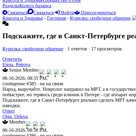
Красота и Здоровье
сообщество о себе
Разделы
Колесо баланса
Связаться
Связаться
Войти
Присоединиться
Красота и Здоровье
›
Гостиная
›
Курилка: свободное общение
Подскажите, где в Санкт-Петербурге р
Курилка: свободное общение
· 1 ответов · 17 просмотров
Ответить
Elena_Petrova
Senior Member
06-16-2026, 08:35 PM,
сообщение #385
· не на связи
Народ, выручайте. Невролог направил на МРТ, а в государстве
побыстрее, но теряюсь среди клиник в Питере - где аппарат н
Подскажите, где в Санкт-Петербурге реально сделать МРТ каче
наводки.
Ответ
Olga_Orlova
Member
06-16-2026, 08:38 PM,
сообщение #386
· не на связи