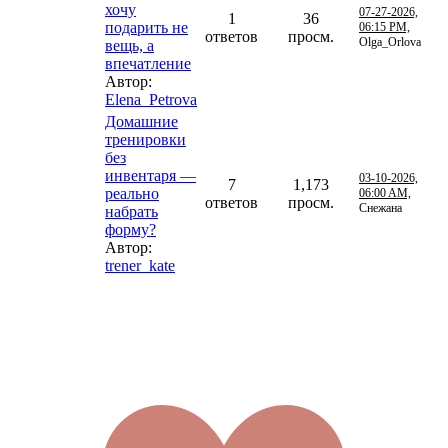
хочу
07-27-2026,
1
36
подарить не
06:15 PM,
ответов
просм.
Olga_Orlova
вещь, а
впечатление
Автор:
Elena_Petrova
Домашние
тренировки
без
инвентаря —
03-10-2026,
7
1,173
реально
06:00 AM,
ответов
просм.
Снежана
набрать
форму?
Автор:
trener_kate