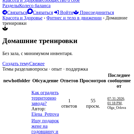
Красота и Здоровье
сообщество о себе
Разделы
Колесо баланса
Связаться
Связаться
Войти
Присоединиться
Красота и Здоровье
›
Фитнес и тело в движении
›
Домашние
тренировки
Домашние тренировки
Без зала, с минимумом инвентаря.
Создать тему
Свежее
Темы раздела
вопросы · опыт · поддержка
Последнее
newhotfolder
Обсуждение
Ответов
Просмотров
сообщение
от
Как оградить
территорию
07-31-2026,
1
55
завода?
01:18 PM,
ответов
просм.
Olga_Orlova
Автор:
Elena_Petrova
Ищу подарок
жене на
годовщину и